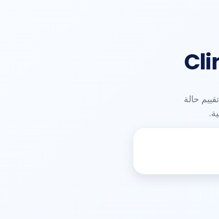
Cli
قييم حالة
ة.