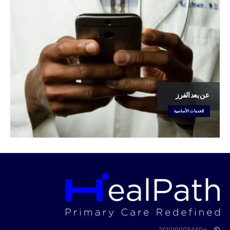
عن بعد الفرز
الخدمات الأساسية
+201019003440