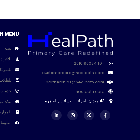
IN MENU
بيت
للأفراد
+201019003440
للشركا
customercare@healpath.care
للطلاب (alPass
partnerships@healpath.care
خدمات
healpath.care
43 ميدان الجزائر, البساتين, القاهرة
نبذة عن
الموارد
معلومات